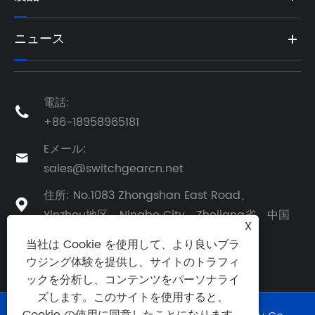
ニュース
電話:

+86-18958965181
Eメール:

sales@switchgearcn.net
住所: No.1083 Zhongshan East Road、

Yinzhou地区、Ningbo City、Zhejiang省、中国
X
当社は Cookie を使用して、より良いブラ
ウジング体験を提供し、サイトのトラフィ
ックを分析し、コンテンツをパーソナライ
ズします。このサイトを使用すると、