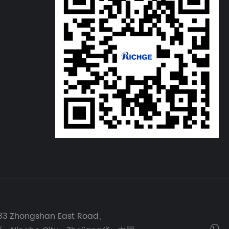
83 Zhongshan East Road、