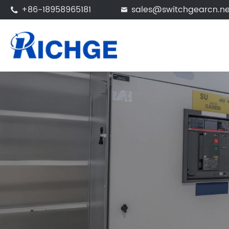
+86-18958965181
sales@switchgearcn.ne

