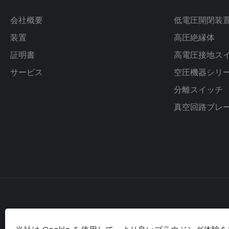
会社概要
低電圧開閉装
装置
高圧絶縁体
証明書
高電圧接地ス
サービス
空圧機器シリ
分離スイッチ
真空回路ブレ
電話:
Eメ

