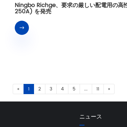
Ningbo Richge、要求の厳しい配電用の高性能電
250A) を発売

«
1
2
3
4
5
...
11
»
ニュース